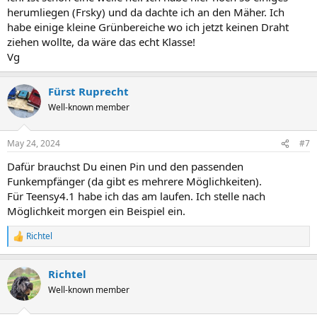
herumliegen (Frsky) und da dachte ich an den Mäher. Ich
habe einige kleine Grünbereiche wo ich jetzt keinen Draht
ziehen wollte, da wäre das echt Klasse!
Vg
Fürst Ruprecht
Well-known member
May 24, 2024
#7
Dafür brauchst Du einen Pin und den passenden
Funkempfänger (da gibt es mehrere Möglichkeiten).
Für Teensy4.1 habe ich das am laufen. Ich stelle nach
Möglichkeit morgen ein Beispiel ein.
Richtel
R
e
a
Richtel
c
t
Well-known member
i
o