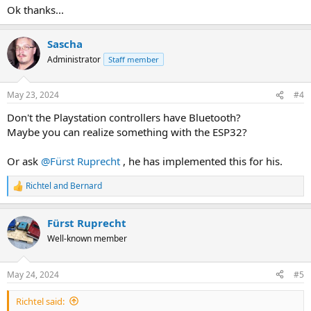
:
Ok thanks...
Sascha
Administrator
Staff member
May 23, 2024
#4
Don't the Playstation controllers have Bluetooth?
Maybe you can realize something with the ESP32?
Or ask
@Fürst Ruprecht
, he has implemented this for his.
Richtel
and
Bernard
R
e
a
Fürst Ruprecht
c
t
Well-known member
i
o
n
May 24, 2024
#5
s
:
Richtel said: