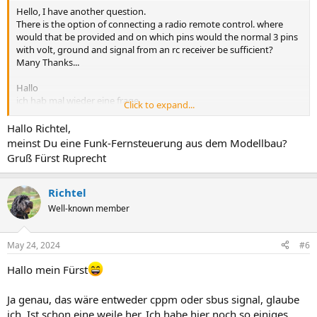
Hello, I have another question.
There is the option of connecting a radio remote control. where
would that be provided and on which pins would the normal 3 pins
with volt, ground and signal from an rc receiver be sufficient?
Many Thanks...
Hallo
ich hab mal wieder eine frage.
Click to expand...
es gibt ja die möglichkeit eine Funkfernsteuerung anzustecken. Wo
wäre das denn vorgesehen an welchen Pins und reichen da die
Hallo Richtel,
normalen 3 pins mit Volt, Ground und Signal von einem normalen
meinst Du eine Funk-Fernsteuerung aus dem Modellbau?
RC Empfänger!?
Gruß Fürst Ruprecht
Vielen Dank...
Richtel
Well-known member
May 24, 2024
#6
Hallo mein Fürst
Ja genau, das wäre entweder cppm oder sbus signal, glaube
ich. Ist schon eine weile her. Ich habe hier noch so einiges