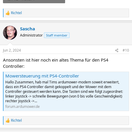
Richtel
R
e
a
Sascha
c
t
Administrator
Staff member
i
o
n
Jun 2, 2024
#10
s
:
Ansonsten ist hier noch ein altes Thema für den PS4
Controller:
Mowersteuerung mit PS4-Controller
Hallo Zusammen, hab mal Tims ardumower-modem soweit erweitert,
dass ein PS4-Controller damit gekoppelt und der Mower mit dem
Controller gesteuert werden kann. Die Tasten sind wie folgt zugeordnet:
linker Joystick -> schnelle Bewegungen (von 0 bis volle Geschwindigkeit)
rechter Joystick ->...
forum.ardumower.de
Richtel
R
e
a