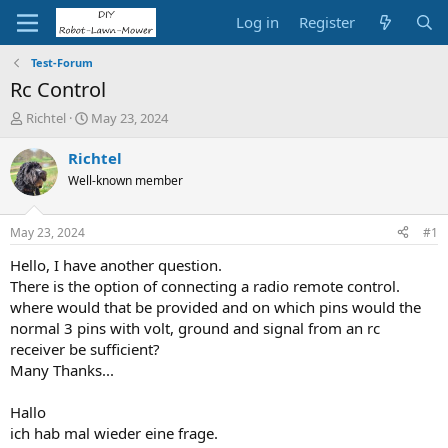
Log in
Register
Test-Forum
Rc Control
T
S
Richtel
May 23, 2024
h
t
r
a
Richtel
e
r
Well-known member
a
t
d
d
s
a
May 23, 2024
#1
t
t
a
e
Hello, I have another question.
r
There is the option of connecting a radio remote control.
t
where would that be provided and on which pins would the
e
normal 3 pins with volt, ground and signal from an rc
r
receiver be sufficient?
Many Thanks...
Hallo
ich hab mal wieder eine frage.