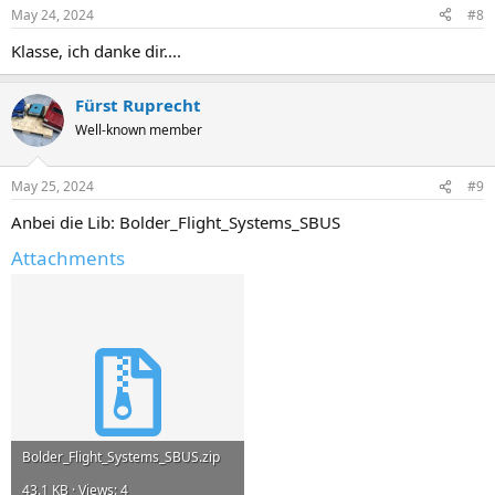
n
May 24, 2024
#8
s
:
Klasse, ich danke dir....
Fürst Ruprecht
Well-known member
May 25, 2024
#9
Anbei die Lib: Bolder_Flight_Systems_SBUS
Attachments
Bolder_Flight_Systems_SBUS.zip
43.1 KB · Views: 4