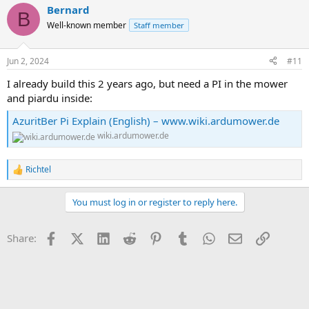
Bernard
c
B
t
Well-known member
Staff member
i
o
n
Jun 2, 2024
#11
s
:
I already build this 2 years ago, but need a PI in the mower
and piardu inside:
AzuritBer Pi Explain (English) – www.wiki.ardumower.de
wiki.ardumower.de
Richtel
R
e
a
You must log in or register to reply here.
c
t
i
Facebook
X (Twitter)
LinkedIn
Reddit
Pinterest
Tumblr
WhatsApp
Email
Link
Share:
o
n
s
: