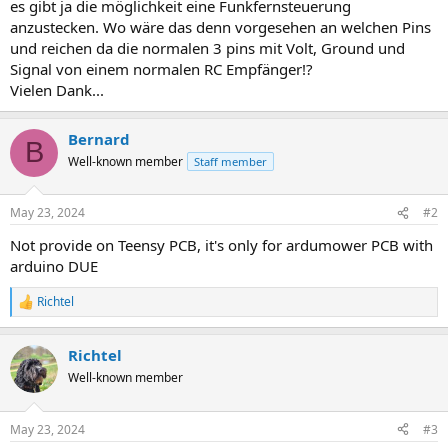
es gibt ja die möglichkeit eine Funkfernsteuerung
anzustecken. Wo wäre das denn vorgesehen an welchen Pins
und reichen da die normalen 3 pins mit Volt, Ground und
Signal von einem normalen RC Empfänger!?
Vielen Dank...
Bernard
B
Well-known member
Staff member
May 23, 2024
#2
Not provide on Teensy PCB, it's only for ardumower PCB with
arduino DUE
Richtel
R
e
a
Richtel
c
t
Well-known member
i
o
n
May 23, 2024
#3
s